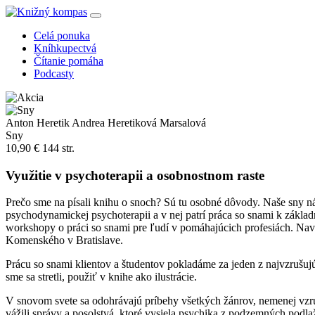
Celá ponuka
Kníhkupectvá
Čítanie pomáha
Podcasty
Anton Heretik Andrea Heretiková Marsalová
Sny
10,90 €
144 str.
Využitie v psychoterapii a osobnostnom raste
Prečo sme na písali knihu o snoch? Sú tu osobné dôvody. Naše sny ná
psychodynamickej psychoterapii a v nej patrí práca so snami k zákl
workshopy o práci so snami pre ľudí v pomáhajúcich profesiách. Navy
Komenského v Bratislave.
Prácu so snami klientov a študentov pokladáme za jeden z najvzrušujú
sme sa stretli, použiť v knihe ako ilustrácie.
V snovom svete sa odohrávajú príbehy všetkých žánrov, nemenej vzruš
vážili správy a posolstvá, ktoré vysiela psychika z podzemných podlaž