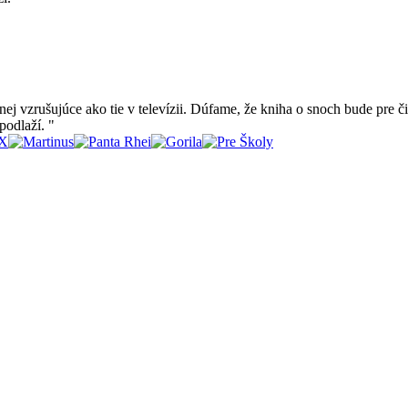
 vzrušujúce ako tie v televízii. Dúfame, že kniha o snoch bude pre č
 podlaží.
"