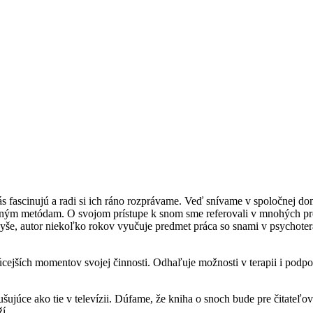
s fascinujú a radi si ich ráno rozprávame. Veď snívame v spoločnej do
adným metódam. O svojom prístupe k snom sme referovali v mnohých pr
še, autor niekoľko rokov vyučuje predmet práca so snami v psychotera
cejších momentov svojej činnosti. Odhaľuje možnosti v terapii i podpore
ujúce ako tie v televízii. Dúfame, že kniha o snoch bude pre čitateľo
í.