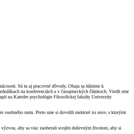
mácnosti. Sú tu aj pracovné dôvody. Obaja sa hlásime k
ednáškach na konferenciách a v časopiseckých článkoch. Viedli sme
pii na Katedre psychológie Filozofickej fakulty Univerzity
 osobného rastu. Preto sme si dovolili niektoré zo snov, s ktorými
v výzvou, aby sa viac zaoberali svojím duševným životom, aby si