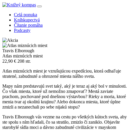
Celá ponuka
Kníhkupectvá
Čítanie pomáha
Podcasty
Travis Elborough
Atlas miznúcich miest
22,90 €
208 str.
Atlas miznúcich miest je vzrušujúcou expedíciou, ktorá odhaľuje
stratené, zabudnuté a ohrozené miesta nášho sveta.
Mapy nám predstavujú svet taký, aký je teraz aj aký bol v minulosti.
Čo však miesta, ktoré už nemožno zmapovať? Mestá zaviate
prachom, pochované pod dnešnou výstavbou? Rieky a moria, ktoré
menia tvar aj okolitú krajinu? Alebo dokonca miesta, ktoré úplne
zmizli a nezanechali po sebe nijakú stopu?
Travis Elborough vás vezme na cestu po všetkých kútoch sveta, aby
ste spolu s ním hľadali, čo sa stratilo, zmizlo či zaniklo. Objavíte
starobylé sídla moci a dávno zabudnuté civilizácie v mayskom