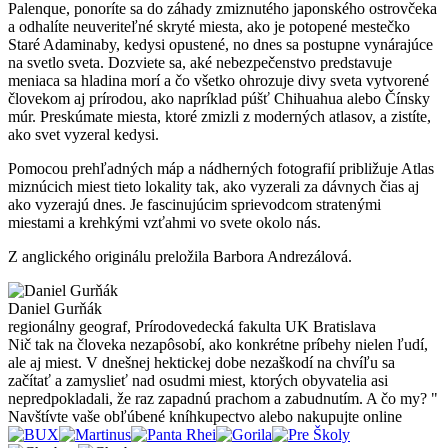
Palenque, ponoríte sa do záhady zmiznutého japonského ostrovčeka
a odhalíte neuveriteľné skryté miesta, ako je potopené mestečko
Staré Adaminaby, kedysi opustené, no dnes sa postupne vynárajúce
na svetlo sveta. Dozviete sa, aké nebezpečenstvo predstavuje
meniaca sa hladina morí a čo všetko ohrozuje divy sveta vytvorené
človekom aj prírodou, ako napríklad púšť Chihuahua alebo Čínsky
múr. Preskúmate miesta, ktoré zmizli z moderných atlasov, a zistíte,
ako svet vyzeral kedysi.
Pomocou prehľadných máp a nádherných fotografií približuje Atlas
miznúcich miest tieto lokality tak, ako vyzerali za dávnych čias aj
ako vyzerajú dnes. Je fascinujúcim sprievodcom stratenými
miestami a krehkými vzťahmi vo svete okolo nás.
Z anglického originálu preložila Barbora Andrezálová.
Daniel Gurňák
regionálny geograf, Prírodovedecká fakulta UK Bratislava
Nič tak na človeka nezapôsobí, ako konkrétne príbehy nielen ľudí,
ale aj miest. V dnešnej hektickej dobe nezaškodí na chvíľu sa
začítať a zamyslieť nad osudmi miest, ktorých obyvatelia asi
nepredpokladali, že raz zapadnú prachom a zabudnutím. A čo my?
"
Navštívte vaše obľúbené kníhkupectvo alebo nakupujte online