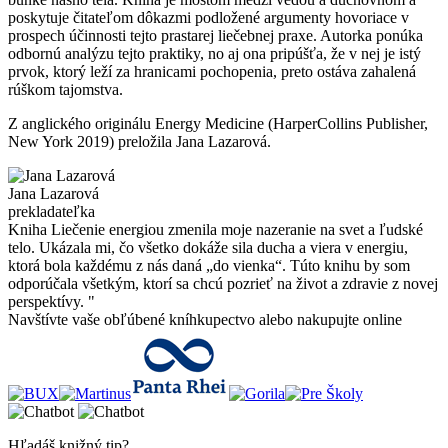
poskytuje čitateľom dôkazmi podložené argumenty hovoriace v
prospech účinnosti tejto prastarej liečebnej praxe. Autorka ponúka
odbornú analýzu tejto praktiky, no aj ona pripúšťa, že v nej je istý
prvok, ktorý leží za hranicami pochopenia, preto ostáva zahalená
rúškom tajomstva.
Z anglického originálu Energy Medicine (HarperCollins Publisher,
New York 2019) preložila Jana Lazarová.
Jana Lazarová
prekladateľka
Kniha Liečenie energiou zmenila moje nazeranie na svet a ľudské
telo. Ukázala mi, čo všetko dokáže sila ducha a viera v energiu,
ktorá bola každému z nás daná „do vienka“. Túto knihu by som
odporúčala všetkým, ktorí sa chcú pozrieť na život a zdravie z novej
perspektívy.
"
Navštívte vaše obľúbené kníhkupectvo alebo nakupujte online
Hľadáš knižný tip?