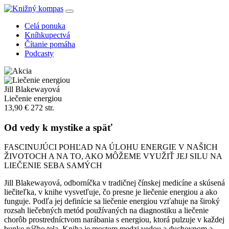
Celá ponuka
Kníhkupectvá
Čítanie pomáha
Podcasty
Jill Blakewayová
Liečenie energiou
13,90 €
272 str.
Od vedy k mystike a späť
FASCINUJÚCI POHĽAD NA ÚLOHU ENERGIE V NAŠICH
ŽIVOTOCH A NA TO, AKO MÔŽEME VYUŽIŤ JEJ SILU NA
LIEČENIE SEBA SAMÝCH
Jill Blakewayová, odborníčka v tradičnej čínskej medicíne a skúsená
liečiteľka, v knihe vysvetľuje, čo presne je liečenie energiou a ako
funguje. Podľa jej definície sa liečenie energiou vzťahuje na široký
rozsah liečebných metód používaných na diagnostiku a liečenie
chorôb prostredníctvom narábania s energiou, ktorá pulzuje v každej
bunke nášho tela. Kniha je mostom medzi vedou a duchovnom a