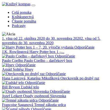
Celá ponuka
Kníhkupectvá
Čítanie pomáha
Podcasty
1. vlna od 22. októbra 2020 do 30. novembra 2020
2. vlna od 5.
novembra do 30. novembra 2020
Odporúčanie
J.K. Rowlingová
Harry Potter box 1 –...
Odporúčanie
Paulo Coelho
Paulo Coelho – darčekový box
Odporúčanie
Arpád Soltész
Hnev
Odporúčanie
Hana Lasicová, Katarína Mikulíková
Oteckovník po druhý raz
Odporúčanie
Bill Bryson
Ľudské telo
Odporúčanie
Jozef Leikert
Osudy osobností Slovenska
Odporúčanie
Françoise Saganová
Temné zákutia srdca
Odporúčanie