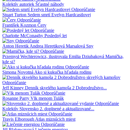
Kolektív autoriek
Šťastné náhody
Odporúčanie
Stuart Turton
Sedem smrtí Evelyn Hardcastlovej
Odporúčanie
František Kozmon
Červ
Odporúčanie
Charlotte McConaghy
Posledný let
Odporúčanie
Anton Heretik Andrea Heretiková Marsalová
Sny
Odporúčanie
Przemysł Wechterowicz, ilustrovala Emilia Dziubaková
Mamička,
kde si?
Odporúčanie
Simona Novotná
Ako si kukučka hľadala rodinu
Odporúčanie
Jeff Kinney
Denník skvelého kamoša 2 Dobrodružstvo...
Odporúčanie
Rosanne Parry
Vlk menom Tulák
Odporúčanie
Kolektív
Slovensko 2. doplnené a aktualizované...
Odporúčanie
Travis Elborough
Atlas miznúcich miest
Odporúčanie
Jill Blakewayová
Liečenie energiou